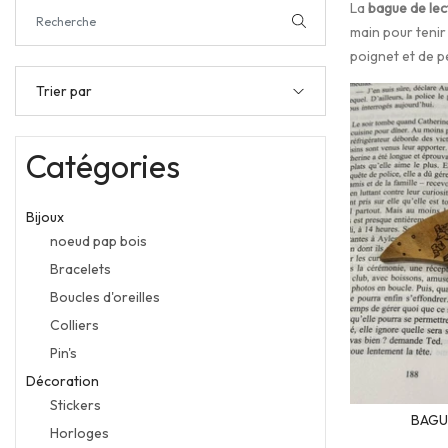
La
bague de lec
main pour tenir
poignet et de pe
Trier par
Catégories
Bijoux
noeud pap bois
Bracelets
Boucles d'oreilles
Colliers
Pin's
Décoration
Stickers
BAGU
Horloges