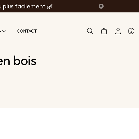
u plus facilement 🌿
G
CONTACT
en bois