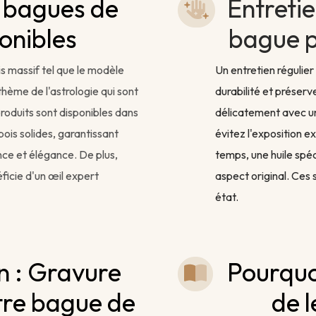
 bagues de
Entretie
ponibles
bague p
is massif tel que le modèle
Un entretien régulier
thème de l'astrologie qui sont
durabilité et préserv
produits sont disponibles dans
délicatement avec un
ois solides, garantissant
évitez l'exposition e
ce et élégance. De plus,
temps, une huile spéc
ficie d'un œil expert
aspect original. Ces 
état.
n : Gravure
Pourquo
otre bague de
de l