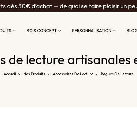
ts dès 30€ d’achat — de quoi se faire plaisir un pe
DUITS
BOIS CONCEPT
PERSONNALISATION
BLO
 de lecture artisanales 
Accueil
Nos Produits
Accessoires De Lecture
Bagues De Lecture
>
>
>