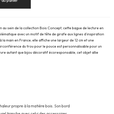
 au panier
 au sein de la collection Bois Concept, cette bague de lecture en
ématique avec un motif de tête de girafe aux lignes d’inspiration
 la main en France, elle affiche une largeur de 12 cm et une
circonférence du trou pour le pouce est personnalisable pour un
ure autant que bijou décoratif écoresponsable, cet objet allie
haleur propre à la matière bois. Son bord
urel tranche avec celui des accessoires