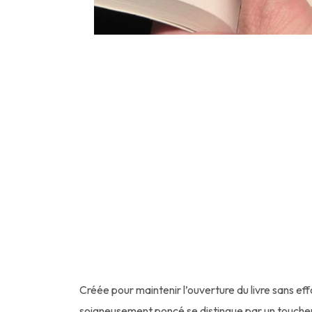
Créée pour maintenir l’ouverture du livre sans ef
soigneusement poncé se distingue par un toucher d