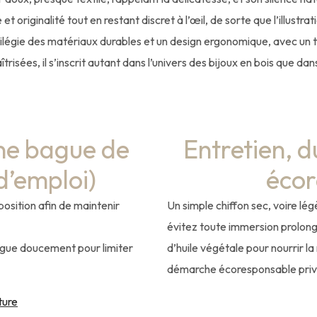
t originalité tout en restant discret à l’œil, de sorte que l’illustr
ivilégie des matériaux durables et un design ergonomique, avec un 
îtrisées, il s’inscrit autant dans l’univers des bijoux en bois que dans
ne bague de
Entretien, d
d’emploi)
écor
position afin de maintenir
Un simple chiffon sec, voire lé
évitez toute immersion prolong
bague doucement pour limiter
d’huile végétale pour nourrir l
démarche écoresponsable privilég
ture