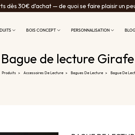
ts dès 30€ d’achat — de quoi se faire plaisir un pe
DUITS
BOIS CONCEPT
PERSONNALISATION
BLO
Bague de lecture Girafe
Produits
Accessoires De Lecture
Bagues De Lecture
Bague De Lect
>
>
>