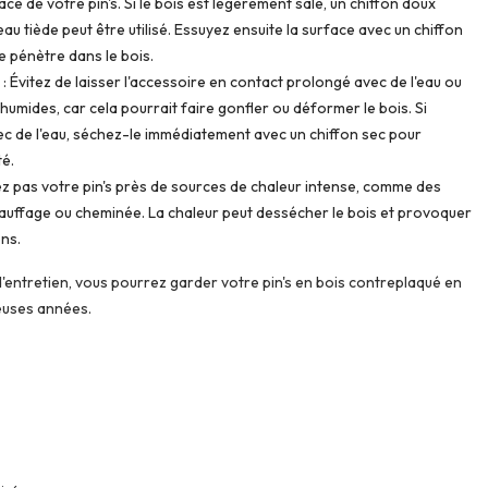
ace de votre pin's. Si le bois est légèrement sale, un chiffon doux
au tiède peut être utilisé. Essuyez ensuite la surface avec un chiffon
ne pénètre dans le bois.
 : Évitez de laisser l'accessoire en contact prolongé avec de l'eau ou
mides, car cela pourrait faire gonfler ou déformer le bois. Si
vec de l'eau, séchez-le immédiatement avec un chiffon sec pour
té.
ez pas votre pin's près de sources de chaleur intense, comme des
hauffage ou cheminée. La chaleur peut dessécher le bois et provoquer
ns.
d'entretien, vous pourrez garder votre pin's en bois contreplaqué en
euses années.