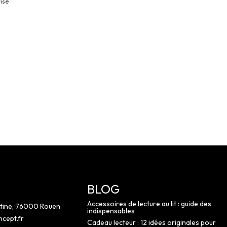
isé
BLOG
Accessoires de lecture au lit : guide des
ntine, 76000 Rouen
indispensables
cept.fr
Cadeau lecteur : 12 idées originales pour