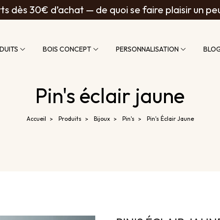
ts dès 30€ d’achat — de quoi se faire plaisir un pe
DUITS
BOIS CONCEPT
PERSONNALISATION
BLO
Pin's éclair jaune
Accueil
Produits
Bijoux
Pin's
Pin's Éclair Jaune
>
>
>
>