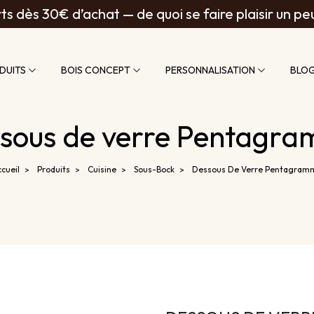
ts dès 30€ d’achat — de quoi se faire plaisir un pe
DUITS
BOIS CONCEPT
PERSONNALISATION
BLO
sous de verre Pentagr
cueil
Produits
Cuisine
Sous-Bock
Dessous De Verre Pentagram
>
>
>
>