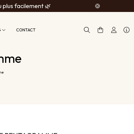
u plus facilement 🌿
G
CONTACT
amme
me